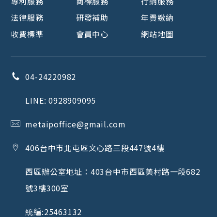
專利服務
商標服務
行銷服務
法律服務
研發補助
年費繳納
收費標準
會員中心
網站地圖
04-24220982
LINE:
0928909095
metaipoffice@gmail.com
406
台中市
北屯區
文心路三段447號4樓
西區辦公室地址：
403
台中市
西區
美村路一段682
號3樓300室
統編:
25463132