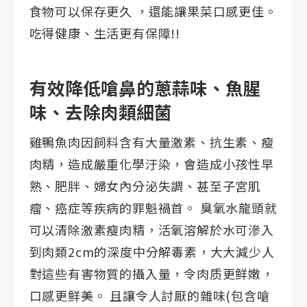
食物可以保存更久 ，還能讓果菜口感更佳。
吃得健康、生活更有保障!!
有效降低嗆鼻的蔥蒜味、魚腥
味、去除肉類細菌
雞鴨魚肉因飼料含有大量激素、抗生素、瘦
肉精，造成嚴重化學汙染，會造成小孩性早
熟、肥胖、婦女內分泌失調、甚至子宮肌
瘤、癌症等疾病的罪魁禍首。 臭氧水龍頭就
可以清除激素瘦肉精，活氧溶解於水可滲入
到肉類2cm的深度中分解毒素，大大減少人
對這些有害物質的攝入量，令肉质更鲜嫩，
口感更鲜美。 且讓令人討厭的雜味(包含嗆